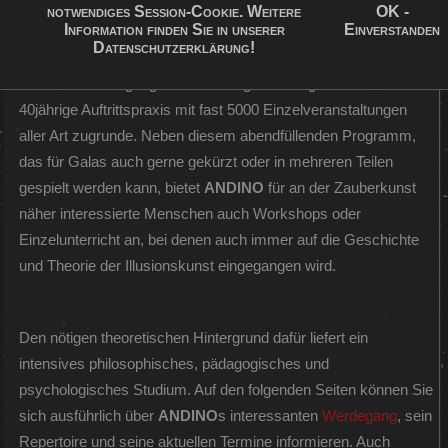
seinem Programm
notwendiges Session-Cookie. Weitere
OK -
Information finden Sie in unserer
Einverstanden
eine harmonische Mischung aus
Datenschutzerklärung
!
Philosophie und Illusionskunst unter ständiger
Publikumsbeteiligung. Diesem Programm liegt eine mehr als
40jährige Auftrittspraxis mit fast 5000 Einzelveranstaltungen
aller Art zugrunde. Neben diesem abendfüllenden Programm,
das für Galas auch gerne gekürzt oder in mehreren Teilen
gespielt werden kann, bietet
ANDINO
für an der Zauberkunst
näher interessierte Menschen auch Workshops oder
Einzelunterricht an, bei denen auch immer auf die Geschichte
und Theorie der Illusionskunst eingegangen wird.
Den nötigen theoretischen Hintergrund dafür liefert ein
intensives philosophisches, pädagogisches und
psychologisches Studium. Auf den folgenden Seiten können Sie
sich ausführlich über
ANDINO
s interessanten
Werdegang
, sein
Repertoire und seine aktuellen Termine informieren. Auch