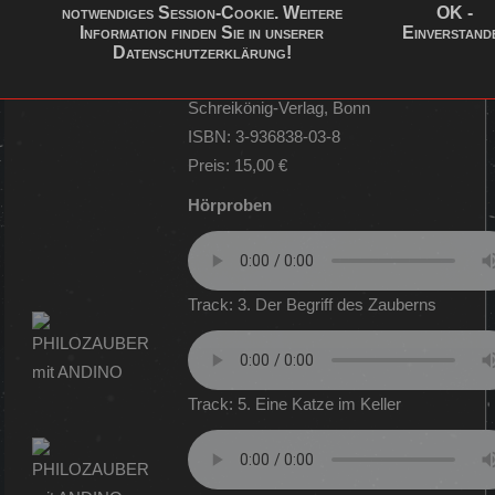
Livemitschnitten, kommentierenden
notwendiges Session-Cookie. Weitere
OK -
Information finden Sie in unserer
Einverstand
Zwischentexten und etwas Musik
Datenschutzerklärung
!
Laufzeit: 48,46 Minuten, 22 Tracks
Schreikönig-Verlag, Bonn
ISBN: 3-936838-03-8
Preis: 15,00 €
Hörproben
Track: 3. Der Begriff des Zauberns
Track: 5. Eine Katze im Keller